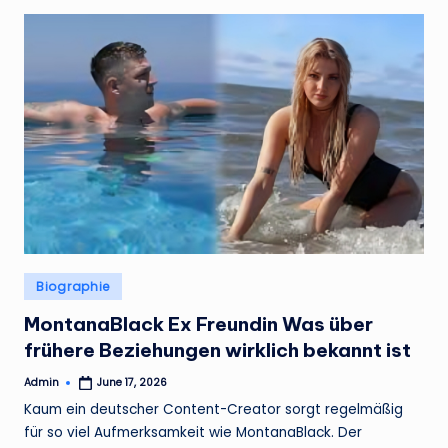
Posted
Biographie
in
MontanaBlack Ex Freundin Was über
frühere Beziehungen wirklich bekannt ist
Admin
June 17, 2026
Posted
by
Kaum ein deutscher Content-Creator sorgt regelmäßig
für so viel Aufmerksamkeit wie MontanaBlack. Der