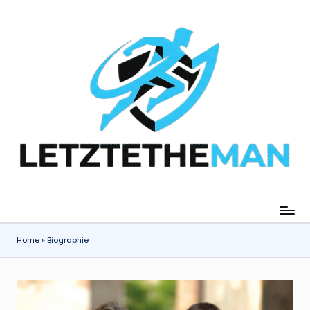
Skip
to
content
Home
»
Biographie