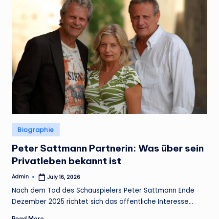
Posted
Biographie
in
Peter Sattmann Partnerin: Was über sein
Privatleben bekannt ist
Admin
July 16, 2026
Posted
by
Nach dem Tod des Schauspielers Peter Sattmann Ende
Dezember 2025 richtet sich das öffentliche Interesse…
Read More