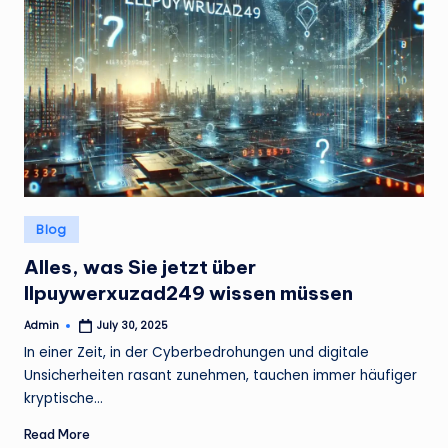
Posted
Blog
in
Alles, was Sie jetzt über
llpuywerxuzad249 wissen müssen
Admin
July 30, 2025
Posted
by
In einer Zeit, in der Cyberbedrohungen und digitale
Unsicherheiten rasant zunehmen, tauchen immer häufiger
kryptische…
Read More