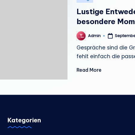
e
in
Lustige Entwede
m
besondere Mom
a
Admin
September
Posted
by
n
Gespräche sind die G
fehlt einfach die pas
Read More
Kategorien