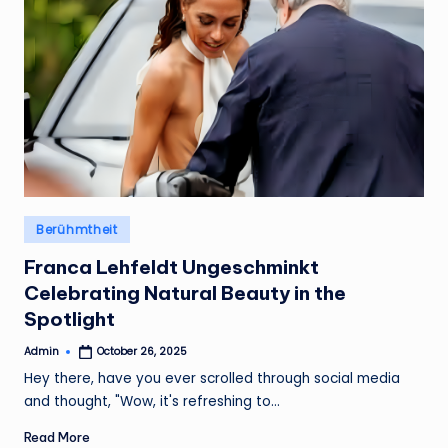
Posted
Berühmtheit
in
Franca Lehfeldt Ungeschminkt
Celebrating Natural Beauty in the
Spotlight
Admin
October 26, 2025
Posted
by
Hey there, have you ever scrolled through social media
and thought, "Wow, it's refreshing to…
Read More