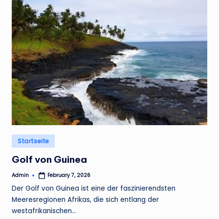
Posted
Startseite
in
Golf von Guinea
Admin
February 7, 2026
Posted
by
Der Golf von Guinea ist eine der faszinierendsten
Meeresregionen Afrikas, die sich entlang der
westafrikanischen…