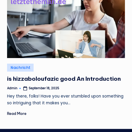
Posted
Nachricht
in
is hizzaboloufazic good An Introduction
Admin
September 18, 2025
Posted
by
Hey there, folks! Have you ever stumbled upon something
so intriguing that it makes you…
Read More