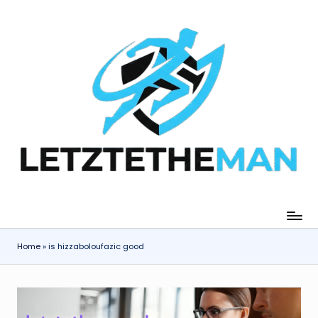
Skip
to
content
Home
»
is hizzaboloufazic good