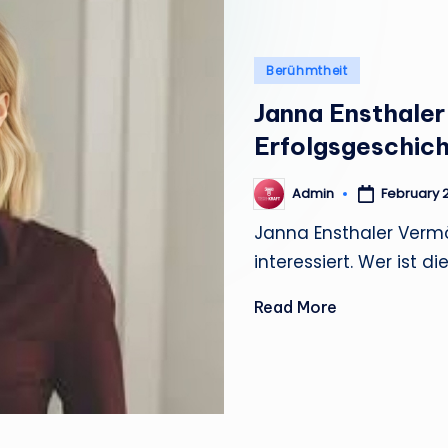
e
m
Posted
Berühmtheit
in
a
Janna Ensthale
Erfolgsgeschic
n
Admin
February 
Posted
by
Janna Ensthaler Verm
interessiert. Wer ist d
Read More