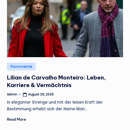
Posted
Prominente
in
Lilian de Carvalho Monteiro: Leben,
Karriere & Vermächtnis
Admin
August 29, 2025
Posted
by
In eleganter Strenge und mit der leisen Kraft der
Bestimmung erhebt sich der Name lilian…
Read More