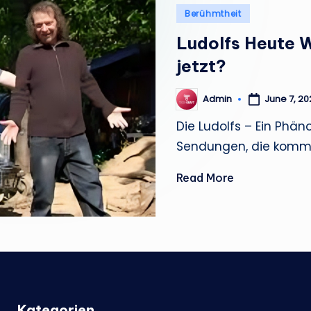
Posted
e
Berühmtheit
in
Ludolfs Heute 
m
jetzt?
a
n
Admin
June 7, 20
Posted
by
Die Ludolfs – Ein Phä
Sendungen, die komm
Read More
Kategorien