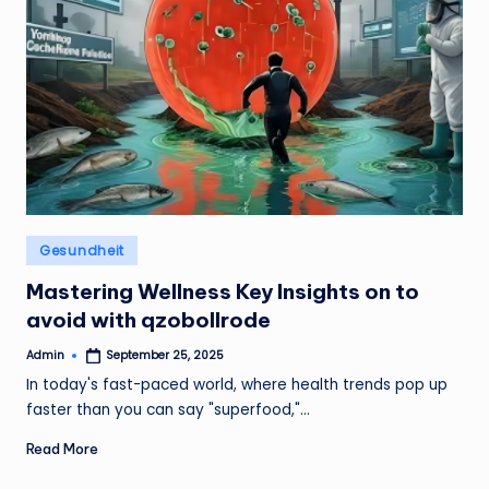
Posted
Gesundheit
in
Mastering Wellness Key Insights on to
avoid with qzobollrode
Admin
September 25, 2025
Posted
by
In today's fast-paced world, where health trends pop up
faster than you can say "superfood,"…
Read More