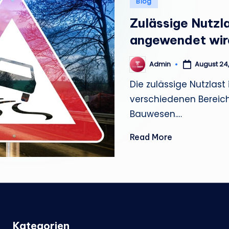
Posted
Blog
e
in
Zulässige Nutzl
m
angewendet wir
a
Admin
August 24
Posted
n
by
Die zulässige Nutzlast
verschiedenen Bereich
Bauwesen.…
Read More
Kategorien