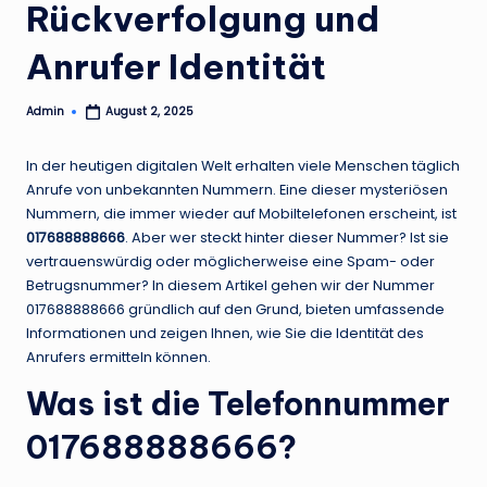
Rückverfolgung und
Anrufer Identität
Admin
August 2, 2025
Posted
by
In der heutigen digitalen Welt erhalten viele Menschen täglich
Anrufe von unbekannten Nummern. Eine dieser mysteriösen
Nummern, die immer wieder auf Mobiltelefonen erscheint, ist
017688888666
. Aber wer steckt hinter dieser Nummer? Ist sie
vertrauenswürdig oder möglicherweise eine Spam- oder
Betrugsnummer? In diesem Artikel gehen wir der Nummer
017688888666 gründlich auf den Grund, bieten umfassende
Informationen und zeigen Ihnen, wie Sie die Identität des
Anrufers ermitteln können.
Was ist die Telefonnummer
017688888666?