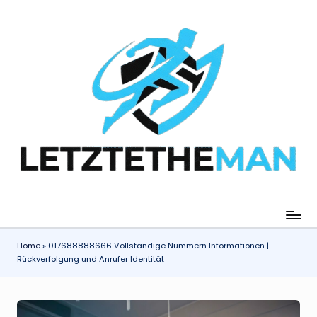
Skip
to
content
Home
»
017688888666 Vollständige Nummern Informationen |
Rückverfolgung und Anrufer Identität