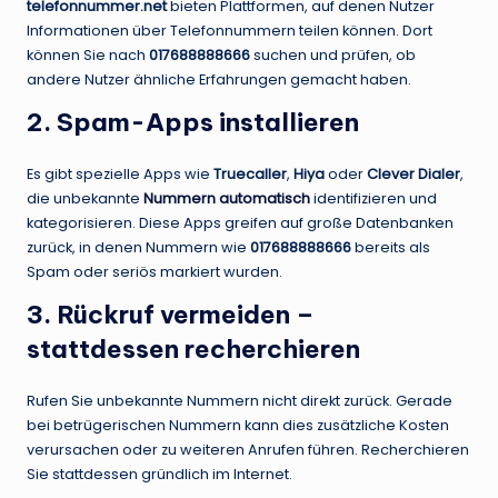
telefonnummer.net
bieten Plattformen, auf denen Nutzer
Informationen über Telefonnummern teilen können. Dort
können Sie nach
017688888666
suchen und prüfen, ob
andere Nutzer ähnliche Erfahrungen gemacht haben.
2. Spam-Apps installieren
Es gibt spezielle Apps wie
Truecaller
,
Hiya
oder
Clever Dialer
,
die unbekannte
Nummern automatisch
identifizieren und
kategorisieren. Diese Apps greifen auf große Datenbanken
zurück, in denen Nummern wie
017688888666
bereits als
Spam oder seriös markiert wurden.
3. Rückruf vermeiden –
stattdessen recherchieren
Rufen Sie unbekannte Nummern nicht direkt zurück. Gerade
bei betrügerischen Nummern kann dies zusätzliche Kosten
verursachen oder zu weiteren Anrufen führen. Recherchieren
Sie stattdessen gründlich im Internet.