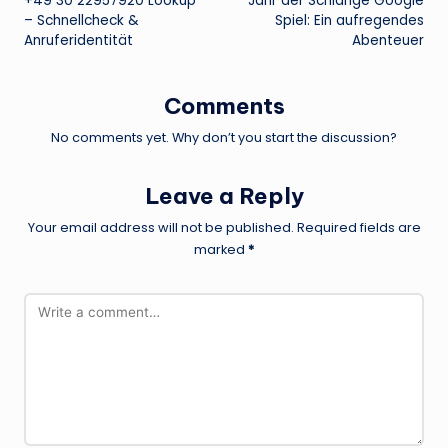
+49 30 22957920 Lookup
Jahr der Schlange Google
navigation
– Schnellcheck &
Spiel: Ein aufregendes
Anruferidentität
Abenteuer
Comments
No comments yet. Why don’t you start the discussion?
Leave a Reply
Your email address will not be published.
Required fields are
marked
*