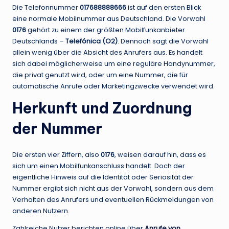
Die Telefonnummer
017688888666
ist auf den ersten Blick
eine normale Mobilnummer aus Deutschland. Die Vorwahl
0176
gehört zu einem der größten Mobilfunkanbieter
Deutschlands –
Telefónica (O2)
. Dennoch sagt die Vorwahl
allein wenig über die Absicht des Anrufers aus. Es handelt
sich dabei möglicherweise um eine reguläre Handynummer,
die privat genutzt wird, oder um eine Nummer, die für
automatische Anrufe oder Marketingzwecke verwendet wird.
Herkunft und Zuordnung
der Nummer
Die ersten vier Ziffern, also
0176
, weisen darauf hin, dass es
sich um einen Mobilfunkanschluss handelt. Doch der
eigentliche Hinweis auf die Identität oder Seriosität der
Nummer ergibt sich nicht aus der Vorwahl, sondern aus dem
Verhalten des Anrufers und eventuellen Rückmeldungen von
anderen Nutzern.
Zahlreiche Nutzer berichten online über
Anrufe von