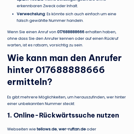
erkennbaren Zweck oder Inhalt.
Verwechslung
: Es könnte sich auch einfach um eine
falsch gewählte Nummer handeln.
Wenn Sie einen Anruf von
017688888666
erhalten haben,
ohne dass Sie den Anrufer kennen oder auf einen Rückruf
warten, ist es ratsam, vorsichtig zu sein.
Wie kann man den Anrufer
hinter 017688888666
ermitteln?
Es gibt mehrere Möglichkeiten, um herauszufinden, wer hinter
einer unbekannten Nummer steckt:
1. Online-Rückwärtssuche nutzen
Webseiten wie
tellows.de
,
wer-ruftan.de
oder