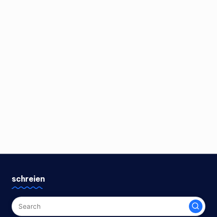
schreien