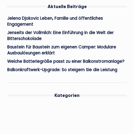
Aktuelle Beiträge
Jelena Djokovic Leben, Familie und öffentliches
Engagement
Jenseits der Vollmilch: Eine Einführung in die Welt der
Bitterschokolade
Baustein für Baustein zum eigenen Camper: Modulare
Ausbaulösungen erklärt
Welche Batteriegröße passt zu einer Balkonstromanlage?
Balkonkraftwerk-Upgrade: So steigern Sie die Leistung
Kategorien