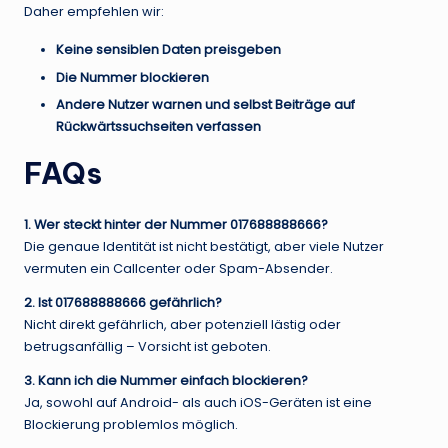
Daher empfehlen wir:
Keine sensiblen Daten preisgeben
Die Nummer blockieren
Andere Nutzer warnen und selbst Beiträge auf
Rückwärtssuchseiten verfassen
FAQs
1. Wer steckt hinter der Nummer 017688888666?
Die genaue Identität ist nicht bestätigt, aber viele Nutzer
vermuten ein Callcenter oder Spam-Absender.
2. Ist 017688888666 gefährlich?
Nicht direkt gefährlich, aber potenziell lästig oder
betrugsanfällig – Vorsicht ist geboten.
3. Kann ich die Nummer einfach blockieren?
Ja, sowohl auf Android- als auch iOS-Geräten ist eine
Blockierung problemlos möglich.