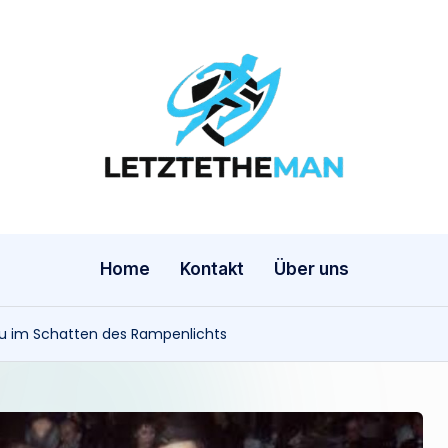
l
e
t
z
Home
Kontakt
Über uns
t
rau im Schatten des Rampenlichts
e
t
h