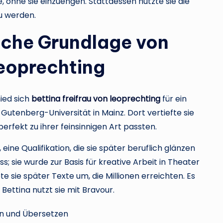
e, ohne sie einzuengen. Stattdessen nutzte sie die
u werden.
iche Grundlage von
Leoprechting
ied sich
bettina freifrau von leoprechting
für ein
tenberg-Universität in Mainz. Dort vertiefte sie
perfekt zu ihrer feinsinnigen Art passten.
eine Qualifikation, die sie später beruflich glänzen
s; sie wurde zur Basis für kreative Arbeit in Theater
e sie später Texte um, die Millionen erreichten. Es
Bettina nutzt sie mit Bravour.
en und Übersetzen