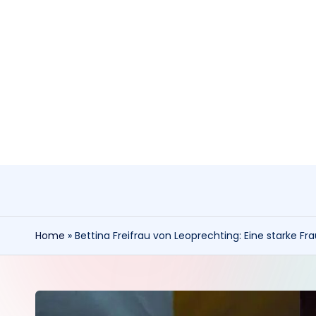
Skip
to
content
Home
»
Bettina Freifrau von Leoprechting: Eine starke F