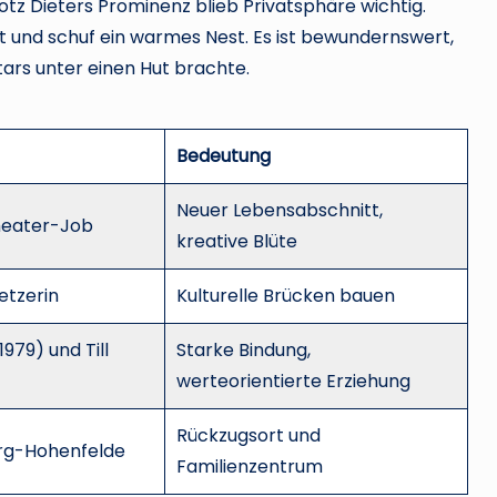
rotz Dieters Prominenz blieb Privatsphäre wichtig.
eit und schuf ein warmes Nest. Es ist bewundernswert,
Stars unter einen Hut brachte.
Bedeutung
Neuer Lebensabschnitt,
heater-Job
kreative Blüte
etzerin
Kulturelle Brücken bauen
979) und Till
Starke Bindung,
werteorientierte Erziehung
Rückzugsort und
urg-Hohenfelde
Familienzentrum