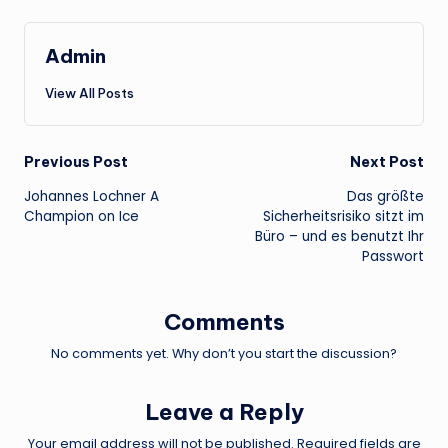
Admin
View All Posts
Post
Previous Post
Next Post
Johannes Lochner A
Das größte
navigation
Champion on Ice
Sicherheitsrisiko sitzt im
Büro – und es benutzt Ihr
Passwort
Comments
No comments yet. Why don’t you start the discussion?
Leave a Reply
Your email address will not be published.
Required fields are