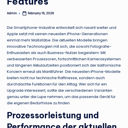
Features
Admin
February 19, 2026
Posted
by
Die Smartphone-Industrie entwickelt sich rasant weiter und
Apple setzt mit seinen neuesten iPhone-Generationen
einmal mehr Maßstäbe. Die aktuellen Modelle bringen
innovative Technologien mit sich, die sowohl Fotografie-
Enthusiasten als auch Business-Nutzer begeistern. Mit
verbesserten Prozessoren, fortschrittlichen Kamerasystemen
und längeren Akkulaufzeiten positioniert sich der kalifornische
Konzern erneut als Marktführer. Die neuesten iPhone-Modelle
bieten nicht nur technische Raffinesse, sondern auch
durchdachte Funktionen für den Alltag. Wer sich für ein
Upgrade interessiert, sollte die verschiedenen Varianten
genau unter die Lupe nehmen, um das passende Gerät für
die eigenen Bedürfnisse zu finden.
Prozessorleistung und
Performance der aktuellen