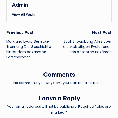
Admin
View All Posts
Post
Previous Post
Next Post
Mark und Lydia Benecke
Evoli Entwicklung Alles über
navigation
Trennung Die Geschichte
die vielseitigen Evolutionen
hinter dem bekannten
des beliebten Pokémon
Forscherpaar
Comments
No comments yet. Why don’t you start the discussion?
Leave a Reply
Your email address will not be published.
Required fields are
marked
*