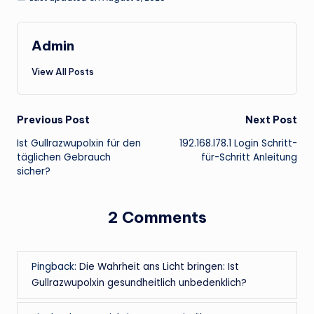
Admin
View All Posts
Post
Previous Post
Next Post
Ist Gullrazwupolxin für den
192.168.l78.1 Login Schritt-
navigation
täglichen Gebrauch
für-Schritt Anleitung
sicher?
2 Comments
Pingback:
Die Wahrheit ans Licht bringen: Ist
Gullrazwupolxin gesundheitlich unbedenklich?