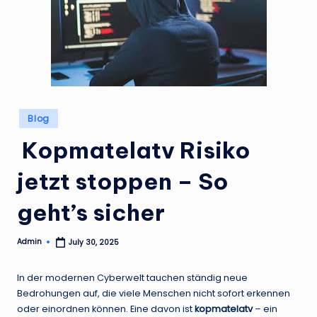
Posted
Blog
in
Kopmatelatv Risiko
jetzt stoppen – So
geht’s sicher
Admin
July 30, 2025
Posted
by
In der modernen Cyberwelt tauchen ständig neue
Bedrohungen auf, die viele Menschen nicht sofort erkennen
oder einordnen können. Eine davon ist
kopmatelatv
– ein