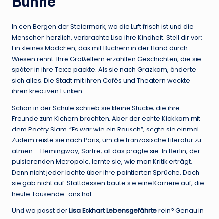
Bühne
In den Bergen der Steiermark, wo die Luft frisch ist und die
Menschen herzlich, verbrachte Lisa ihre Kindheit. Stell dir vor:
Ein kleines Mädchen, das mit Büchern in der Hand durch
Wiesen rennt. Ihre Großeltern erzählten Geschichten, die sie
später in ihre Texte packte. Als sie nach Graz kam, änderte
sich alles. Die Stadt mit ihren Cafés und Theatern weckte
ihren kreativen Funken.
Schon in der Schule schrieb sie kleine Stücke, die ihre
Freunde zum Kichern brachten. Aber der echte Kick kam mit
dem Poetry Slam. “Es war wie ein Rausch”, sagte sie einmal.
Zudem reiste sie nach Paris, um die französische Literatur zu
atmen – Hemingway, Sartre, all das prägte sie. In Berlin, der
pulsierenden Metropole, lernte sie, wie man Kritik erträgt.
Denn nicht jeder lachte über ihre pointierten Sprüche. Doch
sie gab nicht auf. Stattdessen baute sie eine Karriere auf, die
heute Tausende Fans hat.
Und wo passt der
Lisa Eckhart Lebensgefährte
rein? Genau in