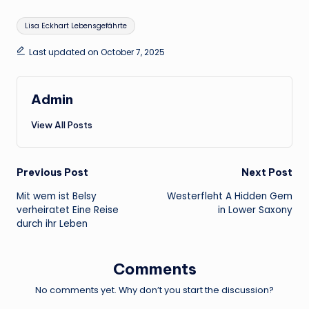
Tags:
Lisa Eckhart Lebensgefährte
Last updated on October 7, 2025
Admin
View All Posts
Post
Previous Post
Next Post
Mit wem ist Belsy
Westerfleht A Hidden Gem
navigation
verheiratet Eine Reise
in Lower Saxony
durch ihr Leben
Comments
No comments yet. Why don’t you start the discussion?