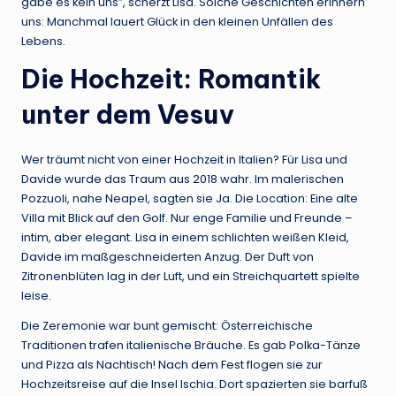
gäbe es kein uns”, scherzt Lisa. Solche Geschichten erinnern
uns: Manchmal lauert Glück in den kleinen Unfällen des
Lebens.
Die Hochzeit: Romantik
unter dem Vesuv
Wer träumt nicht von einer Hochzeit in Italien? Für Lisa und
Davide wurde das Traum aus 2018 wahr. Im malerischen
Pozzuoli, nahe Neapel, sagten sie Ja. Die Location: Eine alte
Villa mit Blick auf den Golf. Nur enge Familie und Freunde –
intim, aber elegant. Lisa in einem schlichten weißen Kleid,
Davide im maßgeschneiderten Anzug. Der Duft von
Zitronenblüten lag in der Luft, und ein Streichquartett spielte
leise.
Die Zeremonie war bunt gemischt: Österreichische
Traditionen trafen italienische Bräuche. Es gab Polka-Tänze
und Pizza als Nachtisch! Nach dem Fest flogen sie zur
Hochzeitsreise auf die Insel Ischia. Dort spazierten sie barfuß