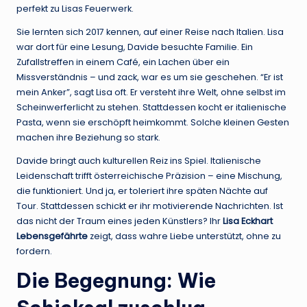
perfekt zu Lisas Feuerwerk.
Sie lernten sich 2017 kennen, auf einer Reise nach Italien. Lisa
war dort für eine Lesung, Davide besuchte Familie. Ein
Zufallstreffen in einem Café, ein Lachen über ein
Missverständnis – und zack, war es um sie geschehen. “Er ist
mein Anker”, sagt Lisa oft. Er versteht ihre Welt, ohne selbst im
Scheinwerferlicht zu stehen. Stattdessen kocht er italienische
Pasta, wenn sie erschöpft heimkommt. Solche kleinen Gesten
machen ihre Beziehung so stark.
Davide bringt auch kulturellen Reiz ins Spiel. Italienische
Leidenschaft trifft österreichische Präzision – eine Mischung,
die funktioniert. Und ja, er toleriert ihre späten Nächte auf
Tour. Stattdessen schickt er ihr motivierende Nachrichten. Ist
das nicht der Traum eines jeden Künstlers? Ihr
Lisa Eckhart
Lebensgefährte
zeigt, dass wahre Liebe unterstützt, ohne zu
fordern.
Die Begegnung: Wie