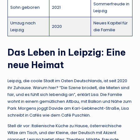
Sommerfreude in
Sohn geboren
2021
Leipzig
Umzug nach
Neues Kapitel für
2020
Leipzig
die Familie
Das Leben in Leipzig: Eine
neue Heimat
Leipzig, die coole Stadt im Osten Deutschlands, ist seit 2020
ihr Zuhause. Warum hier? “Die Szene brodelt, die Mieten sind
fair, und es fühlt sich lebendig an”, erklärt Lisa. Die Familie
wohnt in einem gemütlichen Altbau, mit Balkon und Nähe zum
Park. Morgens joggt Davide am Karl-Liebknecht-Straße, Lisa
schreibt in Cafés wie dem Café Puschkin.
Stell dir vor: Italienische Küche zu Hause, österreichische
Witze am Tisch, und der Kleine, der Deutsch mit Akzent
plappert. Leipzig bietet alles: Theaters, Märkte, Freunde.