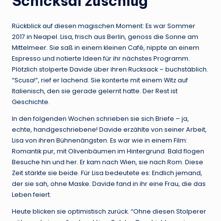
Schicksal zuschlug
Rückblick auf diesen magischen Moment: Es war Sommer
2017 in Neapel. Lisa, frisch aus Berlin, genoss die Sonne am
Mittelmeer. Sie saß in einem kleinen Café, nippte an einem
Espresso und notierte Ideen für ihr nächstes Programm.
Plötzlich stolperte Davide über ihren Rucksack – buchstäblich.
“Scusa!”, rief er lachend. Sie konterte mit einem Witz auf
Italienisch, den sie gerade gelernt hatte. Der Rest ist
Geschichte.
In den folgenden Wochen schrieben sie sich Briefe – ja,
echte, handgeschriebene! Davide erzählte von seiner Arbeit,
Lisa von ihren Bühnenängsten. Es war wie in einem Film:
Romantik pur, mit Olivenbäumen im Hintergrund. Bald flogen
Besuche hin und her. Er kam nach Wien, sie nach Rom. Diese
Zeit stärkte sie beide. Für Lisa bedeutete es: Endlich jemand,
der sie sah, ohne Maske. Davide fand in ihr eine Frau, die das
Leben feiert.
Heute blicken sie optimistisch zurück. “Ohne diesen Stolperer