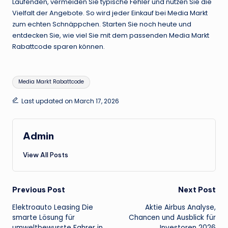
Laufenden, vermeiden Sie typische Fehler und nutzen Sie die
Vielfalt der Angebote. So wird jeder Einkauf bei Media Markt
zum echten Schnäppchen. Starten Sie noch heute und
entdecken Sie, wie viel Sie mit dem passenden Media Markt
Rabattcode sparen können.
Tags:
Media Markt Rabattcode
Last updated on March 17, 2026
Admin
View All Posts
Post
Previous Post
Next Post
Elektroauto Leasing Die
Aktie Airbus Analyse,
navigation
smarte Lösung für
Chancen und Ausblick für
umweltbewusste Fahrer in
Investoren 2026