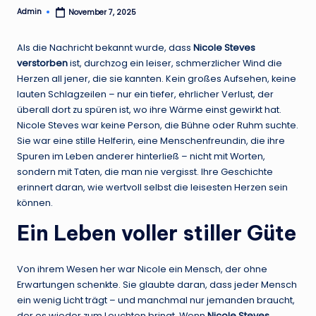
Admin
November 7, 2025
Posted
by
Als die Nachricht bekannt wurde, dass
Nicole Steves
verstorben
ist, durchzog ein leiser, schmerzlicher Wind die
Herzen all jener, die sie kannten. Kein großes Aufsehen, keine
lauten Schlagzeilen – nur ein tiefer, ehrlicher Verlust, der
überall dort zu spüren ist, wo ihre Wärme einst gewirkt hat.
Nicole Steves war keine Person, die Bühne oder Ruhm suchte.
Sie war eine stille Helferin, eine Menschenfreundin, die ihre
Spuren im Leben anderer hinterließ – nicht mit Worten,
sondern mit Taten, die man nie vergisst. Ihre Geschichte
erinnert daran, wie wertvoll selbst die leisesten Herzen sein
können.
Ein Leben voller stiller Güte
Von ihrem Wesen her war Nicole ein Mensch, der ohne
Erwartungen schenkte. Sie glaubte daran, dass jeder Mensch
ein wenig Licht trägt – und manchmal nur jemanden braucht,
der es wieder zum Leuchten bringt. Wenn
Nicole Steves