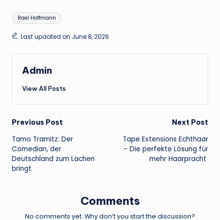
Tags:
Rael Hoffmann
Last updated on June 8, 2026
Admin
View All Posts
Post
Previous Post
Next Post
Tamo Tramitz: Der
Tape Extensions Echthaar
navigation
Comedian, der
– Die perfekte Lösung für
Deutschland zum Lachen
mehr Haarpracht
bringt
Comments
No comments yet. Why don’t you start the discussion?