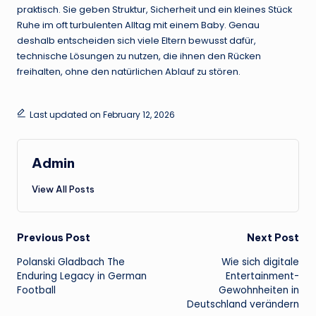
praktisch. Sie geben Struktur, Sicherheit und ein kleines Stück
Ruhe im oft turbulenten Alltag mit einem Baby. Genau
deshalb entscheiden sich viele Eltern bewusst dafür,
technische Lösungen zu nutzen, die ihnen den Rücken
freihalten, ohne den natürlichen Ablauf zu stören.
Last updated on February 12, 2026
Admin
View All Posts
Post
Previous Post
Next Post
Polanski Gladbach The
Wie sich digitale
navigation
Enduring Legacy in German
Entertainment-
Football
Gewohnheiten in
Deutschland verändern