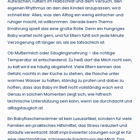
Aufwachen, Füttern im Halbschlaf und dem Versuch, den
eigenen Rhythmus an den des Kindes anzupassen, wird
schnell klar: Alles, was den Alltag ein wenig einfacher und
ruhiger macht, ist willkommen. Gerade beim Thema
Ernährung spielt das eine große Rolle. Denn ein hungriges
Baby wartet nicht gern, und für Eltern fühlt sich jede Minute
Verzögerung oft länger an, als sie tatsächlich ist.
Ob Muttermilch oder Säuglingsnahrung – die richtige
Temperatur ist entscheidend. Zu heiß darf die Milch nicht sein,
zu kalt wird sie häufig abgelehnt. Viele Eltern kennen das
Gefühl, nachts in der Küche zu stehen, die Flasche unter
warmes Wasser zu halten, ständig zu prüfen und dabei zu
hoffen, dass das Baby im Bett nicht vollständig wach wird.
Genau in solchen Momenten zeigt sich, wie hilfreich
technische Unterstützung sein kann, wenn sie durchdacht und
alltagstauglich ist.
Ein Babyflaschenwärmer ist kein Luxusartikel, sondern für viele
Familien ein praktisches Hilfsmittel, das Stress reduziert und
Abläufe vereinfacht. Statt improvisierter Lösungen sorgt er für
eine gleichmäßige, schonende Erwärmung der Milch. Das