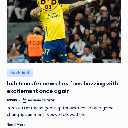
Posted
Nachricht
in
bvb transfer news has fans buzzing with
excitement once again
Admin
February 28, 2026
Posted
by
Borussia Dortmund gears up for what could be a game-
changing summer. If you've followed the…
Read More