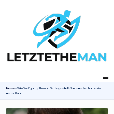
Skip
to
content
Home
»
Wie Wolfgang Stumph Schlaganfall überwunden hat – ein
neuer Blick