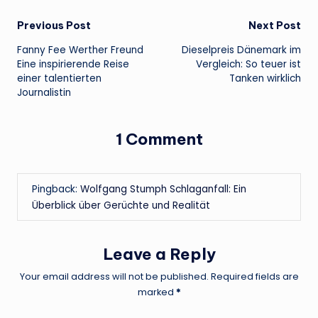
Post
Previous Post
Next Post
Fanny Fee Werther Freund
Dieselpreis Dänemark im
navigation
Eine inspirierende Reise
Vergleich: So teuer ist
einer talentierten
Tanken wirklich
Journalistin
1 Comment
Pingback:
Wolfgang Stumph Schlaganfall: Ein
Überblick über Gerüchte und Realität
Leave a Reply
Your email address will not be published.
Required fields are
marked
*