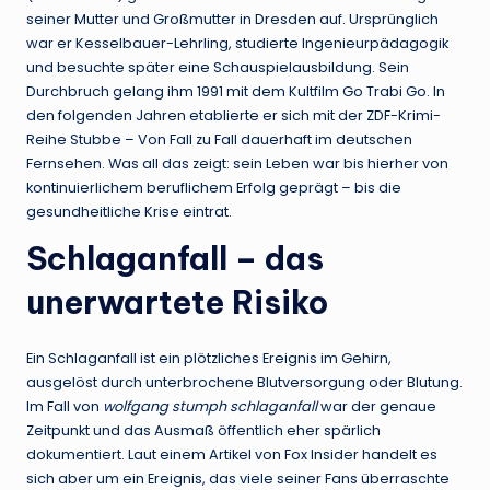
seiner Mutter und Großmutter in Dresden auf. Ursprünglich
war er Kesselbauer-Lehrling, studierte Ingenieurpädagogik
und besuchte später eine Schauspielausbildung. Sein
Durchbruch gelang ihm 1991 mit dem Kultfilm Go Trabi Go.
In
den folgenden Jahren etablierte er sich mit der ZDF-Krimi-
Reihe Stubbe – Von Fall zu Fall dauerhaft im deutschen
Fernsehen.
Was all das zeigt: sein Leben war bis hierher von
kontinuierlichem beruflichem Erfolg geprägt – bis die
gesundheitliche Krise eintrat.
Schlaganfall – das
unerwartete Risiko
Ein Schlaganfall ist ein plötzliches Ereignis im Gehirn,
ausgelöst durch unterbrochene Blutversorgung oder Blutung.
Im Fall von
wolfgang stumph schlaganfall
war der genaue
Zeitpunkt und das Ausmaß öffentlich eher spärlich
dokumentiert. Laut einem Artikel von Fox Insider handelt es
sich aber um ein Ereignis, das viele seiner Fans überraschte