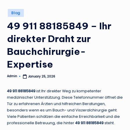
Posted
Blog
in
49 911 88185849 – Ihr
direkter Draht zur
Bauchchirurgie-
Expertise
Admin
January 25, 2026
Posted
by
49 911 88185849
ist Ihr direkter Weg zu kompetenter
medizinischer Unterstützung. Diese Telefonnummer öffnet die
Tür zu erfahrenen Ärzten und hilfreichen Beratungen,
besonders wenn es um Bauch- und Viszeralchirurgie geht.
Viele Patienten schätzen die einfache Erreichbarkeit und die
professionelle Betreuung, die hinter
49 911 88185849
steht.