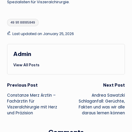
Spezialisten für Viszeralchirurgie.
Tags:
49 911 88185849
Last updated on January 25, 2026
Admin
View All Posts
Post
Previous Post
Next Post
Constanze Merz Ärztin –
Andrea Sawatzki
navigation
Fachärztin für
Schlaganfall: Gerüchte,
Viszeralchirurgie mit Herz
Fakten und was wir alle
und Präzision
daraus lernen können