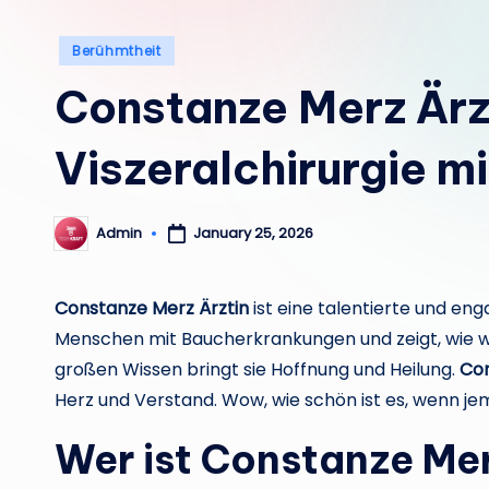
Posted
Berühmtheit
in
Constanze Merz Ärzt
Viszeralchirurgie mi
Admin
January 25, 2026
Posted
by
Constanze Merz Ärztin
ist eine talentierte und enga
Menschen mit Baucherkrankungen und zeigt, wie wic
großen Wissen bringt sie Hoffnung und Heilung.
Con
Herz und Verstand. Wow, wie schön ist es, wenn jem
Wer ist Constanze Mer