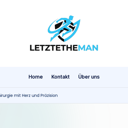
l
e
t
z
Home
Kontakt
Über uns
t
irurgie mit Herz und Präzision
e
t
h