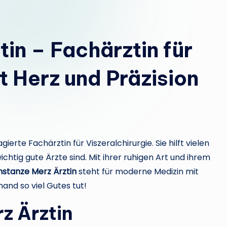
e
m
in – Fachärztin für
a
t Herz und Präzision
n
gierte Fachärztin für Viszeralchirurgie. Sie hilft vielen
htig gute Ärzte sind. Mit ihrer ruhigen Art und ihrem
stanze Merz Ärztin
steht für moderne Medizin mit
and so viel Gutes tut!
z Ärztin