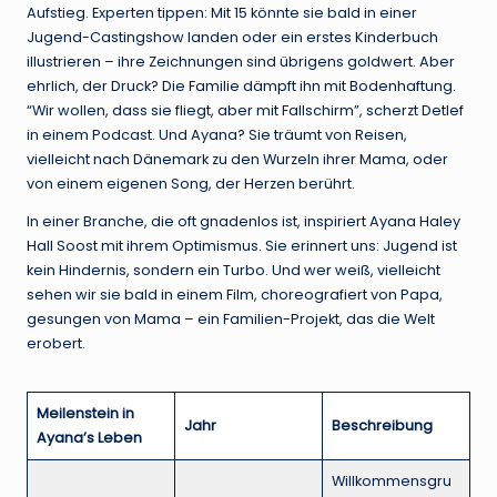
Aufstieg. Experten tippen: Mit 15 könnte sie bald in einer
Jugend-Castingshow landen oder ein erstes Kinderbuch
illustrieren – ihre Zeichnungen sind übrigens goldwert. Aber
ehrlich, der Druck? Die Familie dämpft ihn mit Bodenhaftung.
“Wir wollen, dass sie fliegt, aber mit Fallschirm”, scherzt Detlef
in einem Podcast. Und Ayana? Sie träumt von Reisen,
vielleicht nach Dänemark zu den Wurzeln ihrer Mama, oder
von einem eigenen Song, der Herzen berührt.
In einer Branche, die oft gnadenlos ist, inspiriert Ayana Haley
Hall Soost mit ihrem Optimismus. Sie erinnert uns: Jugend ist
kein Hindernis, sondern ein Turbo. Und wer weiß, vielleicht
sehen wir sie bald in einem Film, choreografiert von Papa,
gesungen von Mama – ein Familien-Projekt, das die Welt
erobert.
Meilenstein in
Jahr
Beschreibung
Ayana’s Leben
Willkommensgru