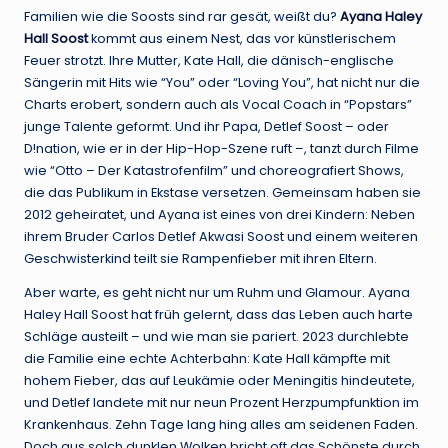
Familien wie die Soosts sind rar gesät, weißt du?
Ayana Haley
Hall Soost
kommt aus einem Nest, das vor künstlerischem
Feuer strotzt. Ihre Mutter, Kate Hall, die dänisch-englische
Sängerin mit Hits wie “You” oder “Loving You”, hat nicht nur die
Charts erobert, sondern auch als Vocal Coach in “Popstars”
junge Talente geformt. Und ihr Papa, Detlef Soost – oder
D!nation, wie er in der Hip-Hop-Szene ruft –, tanzt durch Filme
wie “Otto – Der Katastrofenfilm” und choreografiert Shows,
die das Publikum in Ekstase versetzen. Gemeinsam haben sie
2012 geheiratet, und Ayana ist eines von drei Kindern: Neben
ihrem Bruder Carlos Detlef Akwasi Soost und einem weiteren
Geschwisterkind teilt sie Rampenfieber mit ihren Eltern.
Aber warte, es geht nicht nur um Ruhm und Glamour. Ayana
Haley Hall Soost hat früh gelernt, dass das Leben auch harte
Schläge austeilt – und wie man sie pariert. 2023 durchlebte
die Familie eine echte Achterbahn: Kate Hall kämpfte mit
hohem Fieber, das auf Leukämie oder Meningitis hindeutete,
und Detlef landete mit nur neun Prozent Herzpumpfunktion im
Krankenhaus. Zehn Tage lang hing alles am seidenen Faden.
Doch aus solch dunklen Wolken bricht oft das Schönste durch.