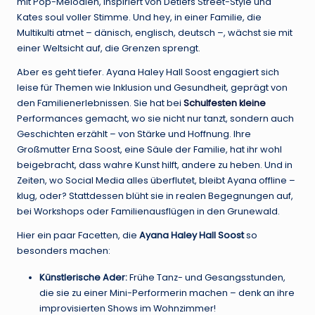
mit Pop-Melodien, inspiriert von Detlefs Street-Style und
Kates soul voller Stimme. Und hey, in einer Familie, die
Multikulti atmet – dänisch, englisch, deutsch –, wächst sie mit
einer Weltsicht auf, die Grenzen sprengt.
Aber es geht tiefer. Ayana Haley Hall Soost engagiert sich
leise für Themen wie Inklusion und Gesundheit, geprägt von
den Familienerlebnissen. Sie hat bei
Schulfesten kleine
Performances gemacht, wo sie nicht nur tanzt, sondern auch
Geschichten erzählt – von Stärke und Hoffnung. Ihre
Großmutter Erna Soost, eine Säule der Familie, hat ihr wohl
beigebracht, dass wahre Kunst hilft, andere zu heben. Und in
Zeiten, wo Social Media alles überflutet, bleibt Ayana offline –
klug, oder? Stattdessen blüht sie in realen Begegnungen auf,
bei Workshops oder Familienausflügen in den Grunewald.
Hier ein paar Facetten, die
Ayana Haley Hall Soost
so
besonders machen:
Künstlerische Ader:
Frühe Tanz- und Gesangsstunden,
die sie zu einer Mini-Performerin machen – denk an ihre
improvisierten Shows im Wohnzimmer!