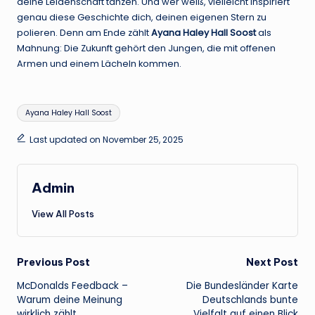
deine Leidenschaft tanzen. Und wer weiß, vielleicht inspiriert
genau diese Geschichte dich, deinen eigenen Stern zu
polieren. Denn am Ende zählt
Ayana Haley Hall Soost
als
Mahnung: Die Zukunft gehört den Jungen, die mit offenen
Armen und einem Lächeln kommen.
Tags:
Ayana Haley Hall Soost
Last updated on November 25, 2025
Admin
View All Posts
Post
Previous Post
Next Post
McDonalds Feedback –
Die Bundesländer Karte
navigation
Warum deine Meinung
Deutschlands bunte
wirklich zählt
Vielfalt auf einen Blick