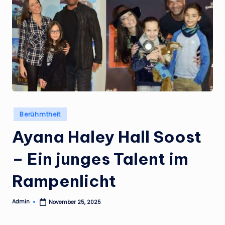
Posted
Berühmtheit
in
Ayana Haley Hall Soost
– Ein junges Talent im
Rampenlicht
Admin
November 25, 2025
Posted
by