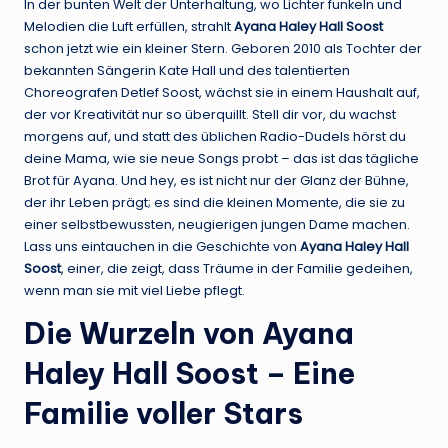
In der bunten Welt der Unterhaltung, wo Lichter funkeln und
Melodien die Luft erfüllen, strahlt
Ayana Haley Hall Soost
schon jetzt wie ein kleiner Stern. Geboren 2010 als Tochter der
bekannten Sängerin Kate Hall und des talentierten
Choreografen Detlef Soost, wächst sie in einem Haushalt auf,
der vor Kreativität nur so überquillt. Stell dir vor, du wachst
morgens auf, und statt des üblichen Radio-Dudels hörst du
deine Mama, wie sie neue Songs probt – das ist das tägliche
Brot für Ayana. Und hey, es ist nicht nur der Glanz der Bühne,
der ihr Leben prägt; es sind die kleinen Momente, die sie zu
einer selbstbewussten, neugierigen jungen Dame machen.
Lass uns eintauchen in die Geschichte von
Ayana Haley Hall
Soost
, einer, die zeigt, dass Träume in der Familie gedeihen,
wenn man sie mit viel Liebe pflegt.
Die Wurzeln von Ayana
Haley Hall Soost – Eine
Familie voller Stars