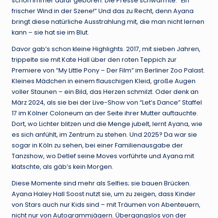
schon immer dafür geboren. Die Presse schwärmte: “Ein
frischer Wind in der Szene!” Und das zu Recht, denn Ayana
bringt diese natürliche Ausstrahlung mit, die man nicht lernen
kann – sie hat sie im Blut.
Davor gab’s schon kleine Highlights. 2017, mit sieben Jahren,
trippelte sie mit Kate Hall über den roten Teppich zur
Premiere von “My Little Pony – Der Film” im Berliner Zoo Palast.
Kleines Mädchen in einem flauschigen Kleid, große Augen
voller Staunen – ein Bild, das Herzen schmilzt. Oder denk an
März 2024, als sie bei der Live-Show von “Let’s Dance” Staffel
17 im Kölner Coloneum an der Seite ihrer Mutter auftauchte.
Dort, wo Lichter blitzen und die Menge jubelt, lernt Ayana, wie
es sich anfühlt, im Zentrum zu stehen. Und 2025? Da war sie
sogar in Köln zu sehen, bei einer Familienausgabe der
Tanzshow, wo Detlef seine Moves vorführte und Ayana mit
klatschte, als gäb’s kein Morgen.
Diese Momente sind mehr als Selfies; sie bauen Brücken.
Ayana Haley Hall Soost nutzt sie, um zu zeigen, dass Kinder
von Stars auch nur Kids sind – mit Träumen von Abenteuern,
nicht nur von Autogrammjägern. Übergangslos von der