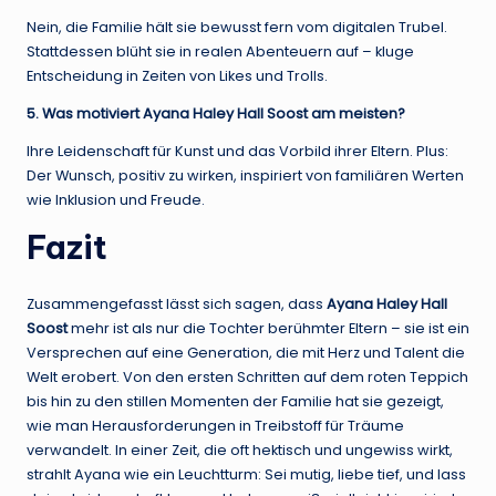
Nein, die Familie hält sie bewusst fern vom digitalen Trubel.
Stattdessen blüht sie in realen Abenteuern auf – kluge
Entscheidung in Zeiten von Likes und Trolls.
5. Was motiviert Ayana Haley Hall Soost am meisten?
Ihre Leidenschaft für Kunst und das Vorbild ihrer Eltern. Plus:
Der Wunsch, positiv zu wirken, inspiriert von familiären Werten
wie Inklusion und Freude.
Fazit
Zusammengefasst lässt sich sagen, dass
Ayana Haley Hall
Soost
mehr ist als nur die Tochter berühmter Eltern – sie ist ein
Versprechen auf eine Generation, die mit Herz und Talent die
Welt erobert. Von den ersten Schritten auf dem roten Teppich
bis hin zu den stillen Momenten der Familie hat sie gezeigt,
wie man Herausforderungen in Treibstoff für Träume
verwandelt. In einer Zeit, die oft hektisch und ungewiss wirkt,
strahlt Ayana wie ein Leuchtturm: Sei mutig, liebe tief, und lass