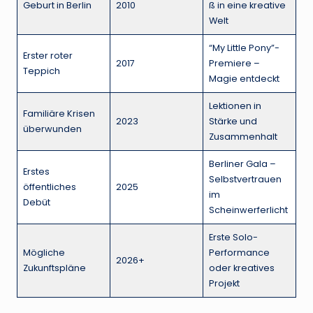
Geburt in Berlin
2010
ß in eine kreative
Welt
“My Little Pony”-
Erster roter
2017
Premiere –
Teppich
Magie entdeckt
Lektionen in
Familiäre Krisen
2023
Stärke und
überwunden
Zusammenhalt
Berliner Gala –
Erstes
Selbstvertrauen
öffentliches
2025
im
Debüt
Scheinwerferlicht
Erste Solo-
Mögliche
Performance
2026+
Zukunftspläne
oder kreatives
Projekt