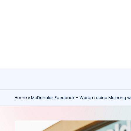
Skip
to
content
Home
»
McDonalds Feedback – Warum deine Meinung wirk