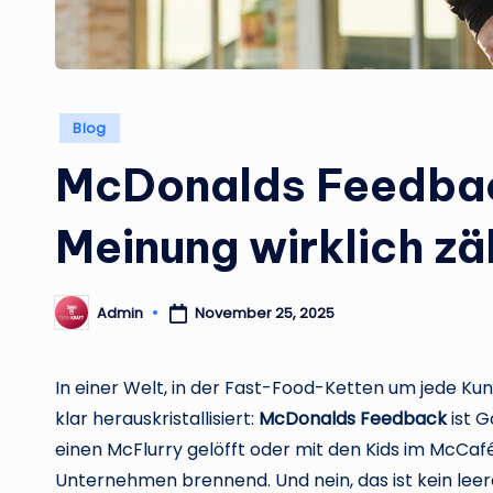
Posted
Blog
in
McDonalds Feedbac
Meinung wirklich zä
Admin
November 25, 2025
Posted
by
In einer Welt, in der Fast-Food-Ketten um jede Ku
klar herauskristallisiert:
McDonalds Feedback
ist G
einen McFlurry gelöfft oder mit den Kids im McCafé
Unternehmen brennend. Und nein, das ist kein lee