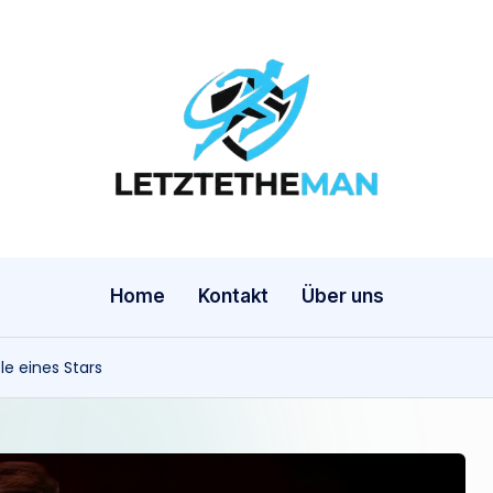
l
e
t
z
Home
Kontakt
Über uns
t
le eines Stars
e
t
h