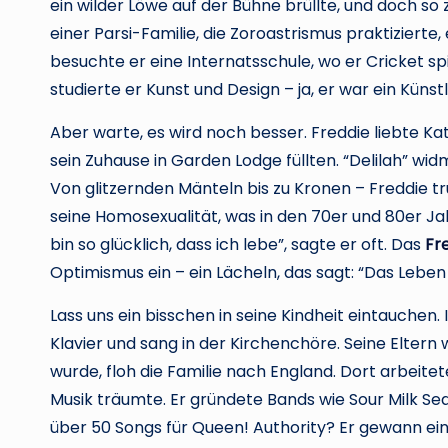
ein wilder Löwe auf der Bühne brüllte, und doch so 
einer Parsi-Familie, die Zoroastrismus praktizierte, 
besuchte er eine Internatsschule, wo er Cricket 
studierte er Kunst und Design – ja, er war ein Künstl
Aber warte, es wird noch besser. Freddie liebte Katz
sein Zuhause in Garden Lodge füllten. “Delilah” wid
Von glitzernden Mänteln bis zu Kronen – Freddie trug
seine Homosexualität, was in den 70er und 80er Jah
bin so glücklich, dass ich lebe”, sagte er oft. Das
Fr
Optimismus ein – ein Lächeln, das sagt: “Das Leben is
Lass uns ein bisschen in seine Kindheit eintauchen
Klavier und sang in der Kirchenchöre. Seine Eltern 
wurde, floh die Familie nach England. Dort arbeite
Musik träumte. Er gründete Bands wie Sour Milk Se
über 50 Songs für Queen! Authority? Er gewann ei