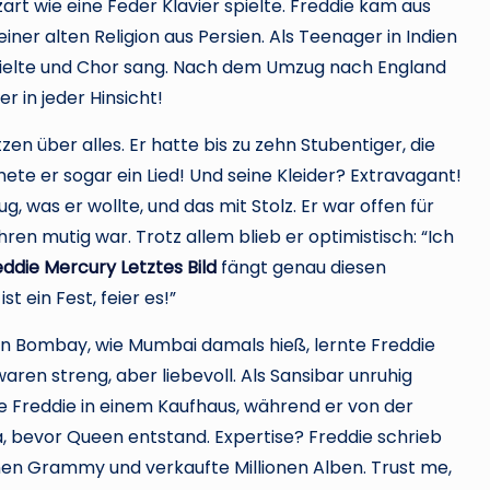
zart wie eine Feder Klavier spielte. Freddie kam aus
einer alten Religion aus Persien. Als Teenager in Indien
spielte und Chor sang. Nach dem Umzug nach England
er in jeder Hinsicht!
en über alles. Er hatte bis zu zehn Stubentiger, die
mete er sogar ein Lied! Und seine Kleider? Extravagant!
, was er wollte, und das mit Stolz. Er war offen für
ren mutig war. Trotz allem blieb er optimistisch: “Ich
eddie Mercury Letztes Bild
fängt genau diesen
t ein Fest, feier es!”
. In Bombay, wie Mumbai damals hieß, lernte Freddie
waren streng, aber liebevoll. Als Sansibar unruhig
te Freddie in einem Kaufhaus, während er von der
a, bevor Queen entstand. Expertise? Freddie schrieb
nen Grammy und verkaufte Millionen Alben. Trust me,