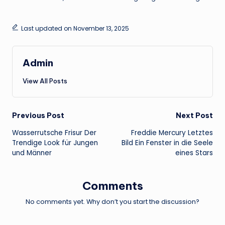
Last updated on November 13, 2025
Admin
View All Posts
Post
Previous Post
Next Post
Wasserrutsche Frisur Der
Freddie Mercury Letztes
navigation
Trendige Look für Jungen
Bild Ein Fenster in die Seele
und Männer
eines Stars
Comments
No comments yet. Why don’t you start the discussion?