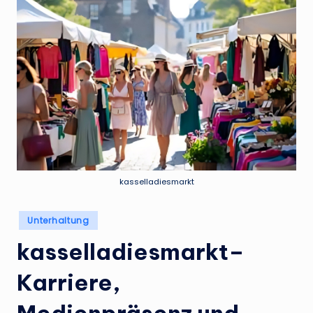
kasselladiesmarkt
Posted
Unterhaltung
in
kasselladiesmarkt–
Karriere,
Medienpräsenz und