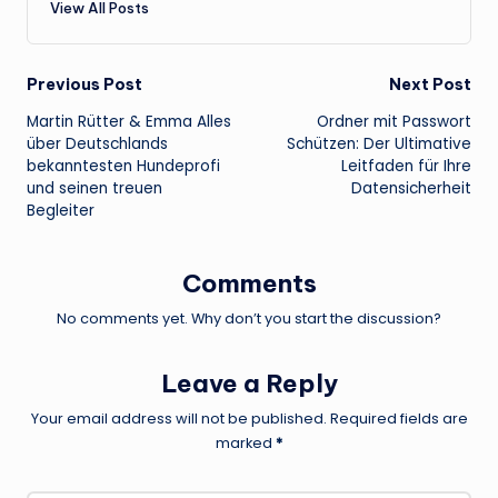
View All Posts
Post
Previous Post
Next Post
Martin Rütter & Emma Alles
Ordner mit Passwort
navigation
über Deutschlands
Schützen: Der Ultimative
bekanntesten Hundeprofi
Leitfaden für Ihre
und seinen treuen
Datensicherheit
Begleiter
Comments
No comments yet. Why don’t you start the discussion?
Leave a Reply
Your email address will not be published.
Required fields are
marked
*